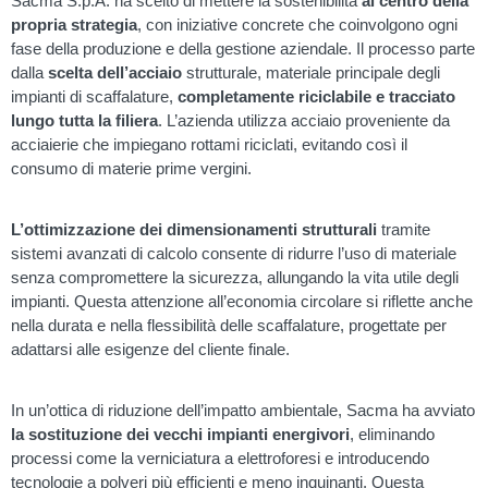
Sacma S.p.A. ha scelto di mettere la sostenibilità
al centro della
propria strategia
, con iniziative concrete che coinvolgono ogni
fase della produzione e della gestione aziendale. Il processo parte
dalla
scelta dell’acciaio
strutturale, materiale principale degli
impianti di scaffalature,
completamente riciclabile e tracciato
lungo tutta la filiera
. L’azienda utilizza acciaio proveniente da
acciaierie che impiegano rottami riciclati, evitando così il
consumo di materie prime vergini.
L’ottimizzazione dei dimensionamenti strutturali
tramite
sistemi avanzati di calcolo consente di ridurre l’uso di materiale
senza compromettere la sicurezza, allungando la vita utile degli
impianti. Questa attenzione all’economia circolare si riflette anche
nella durata e nella flessibilità delle scaffalature, progettate per
adattarsi alle esigenze del cliente finale.
In un’ottica di riduzione dell’impatto ambientale, Sacma ha avviato
la sostituzione dei vecchi impianti energivori
, eliminando
processi come la verniciatura a elettroforesi e introducendo
tecnologie a polveri più efficienti e meno inquinanti. Questa