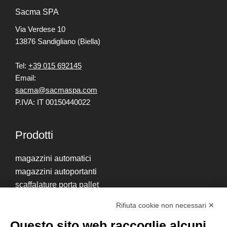
Sacma SPA
Via Verdese 10
13876 Sandigliano (Biella)
Tel:
+39 015 692145
Email:
sacma@sacmaspa.com
P.IVA: IT 00150440022
Prodotti
magazzini automatici
magazzini autoportanti
scaffalature porta pallet
scaffalature porta scatole
Rifiuta cookie non necessari ✕
cantilever
Questo sito web raccoglie alcuni
soppalchi