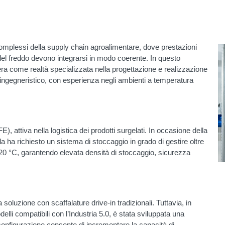
 complessi della supply chain agroalimentare, dove prestazioni
na del freddo devono integrarsi in modo coerente. In questo
a come realtà specializzata nella progettazione e realizzazione
 ingegneristico, con esperienza negli ambienti a temperatura
), attiva nella logistica dei prodotti surgelati. In occasione della
a ha richiesto un sistema di stoccaggio in grado di gestire oltre
 a –20 °C, garantendo elevata densità di stoccaggio, sicurezza
 soluzione con scaffalature drive-in tradizionali. Tuttavia, in
elli compatibili con l’Industria 5.0, è stata sviluppata una
configurazione consente di incrementare la capacità di