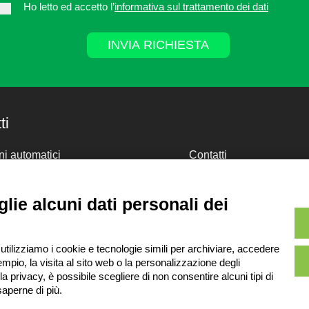
Ho letto ed accetto l’
informativa sul trattamento dei dati
ti
i automatici
Contatti
i autoportanti
Area riservata
ure porta pallet
Privacy Policy
lie alcuni dati personali dei
ure porta scatole
Whistleblowing
er
Disposizioni per lo smal
degli imballaggi
i
 utilizziamo i cookie e tecnologie simili per archiviare, accedere
mpio, la visita al sito web o la personalizzazione degli
lla privacy, è possibile scegliere di non consentire alcuni tipi di
aperne di più.