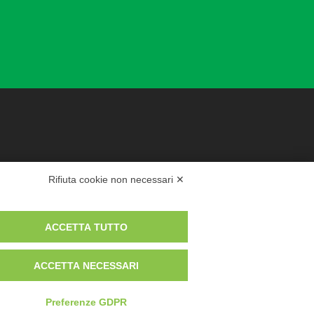
Rifiuta cookie non necessari ✕
ACCETTA TUTTO
timento
ACCETTA NECESSARI
Preferenze GDPR