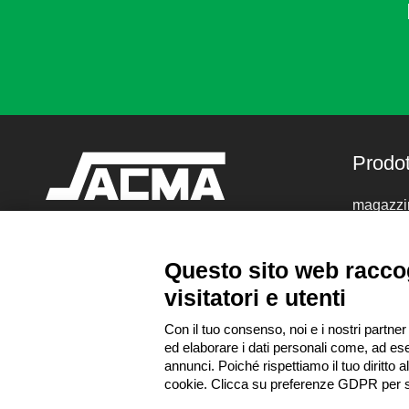
Prodot
magazzin
magazzin
Sacma SPA
scaffalat
Questo sito web raccog
Via Verdese 10
scaffalat
13876 Sandigliano (Biella)
visitatori e utenti
cantilev
soppalch
Con il tuo consenso, noi e i nostri partner
Tel:
+39 015 692145
ed elaborare i dati personali come, ad ese
Email:
sacma@sacmaspa.com
annunci. Poiché rispettiamo il tuo diritto a
P.IVA: IT 00150440022
cookie. Clicca su preferenze GDPR per s