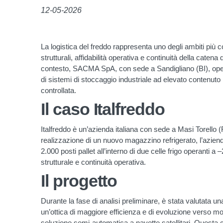
12-05-2026
La logistica del freddo rappresenta uno degli ambiti più
strutturali, affidabilità operativa e continuità della cate
contesto, SACMA SpA, con sede a Sandigliano (BI), oper
di sistemi di stoccaggio industriale ad elevato contenuto
controllata.
Il caso Italfreddo
Italfreddo è un’azienda italiana con sede a Masi Torello (FE
realizzazione di un nuovo magazzino refrigerato, l’aziend
2.000 posti pallet all’interno di due celle frigo operanti
strutturale e continuità operativa.
Il progetto
Durante la fase di analisi preliminare, è stata valutata una
un’ottica di maggiore efficienza e di evoluzione verso mod
soluzione semi-automatica a navette satellitari. Questa 