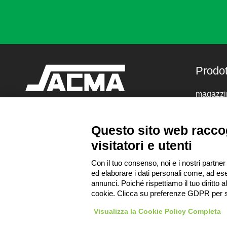
Prodot
magazzin
magazzin
Sacma SPA
scaffalat
Questo sito web raccog
Via Verdese 10
scaffalat
visitatori e utenti
13876 Sandigliano (Biella)
cantilev
soppalch
Con il tuo consenso, noi e i nostri partner
Tel:
+39 015 692145
ed elaborare i dati personali come, ad ese
Email:
sacma@sacmaspa.com
annunci. Poiché rispettiamo il tuo diritto a
P.IVA: IT 00150440022
cookie. Clicca su preferenze GDPR per s
Visualizza la Cookie Policy Completa