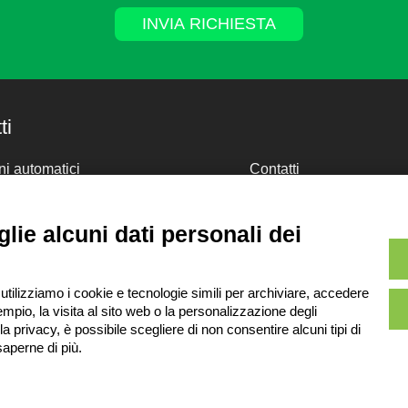
ti
i automatici
Contatti
i autoportanti
Area riservata
ure porta pallet
Privacy Policy
lie alcuni dati personali dei
ure porta scatole
Whistleblowing
er
Disposizioni per lo smal
degli imballaggi
i
 utilizziamo i cookie e tecnologie simili per archiviare, accedere
mpio, la visita al sito web o la personalizzazione degli
lla privacy, è possibile scegliere di non consentire alcuni tipi di
aperne di più.