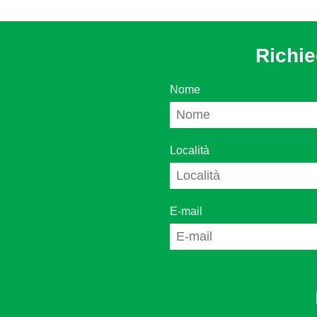
Richie
Nome
Località
E-mail