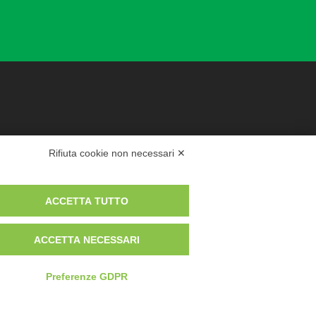
Rifiuta cookie non necessari ✕
ACCETTA TUTTO
timento
ACCETTA NECESSARI
Preferenze GDPR