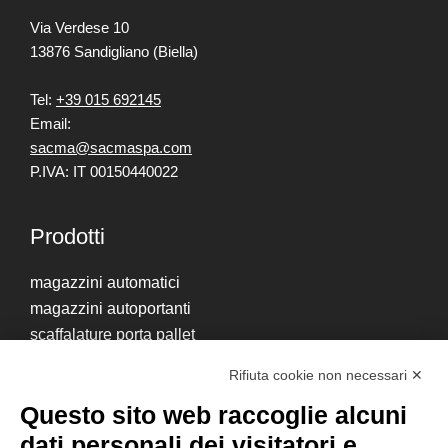
Via Verdese 10
13876 Sandigliano (Biella)
Tel:
+39 015 692145
Email:
sacma@sacmaspa.com
P.IVA: IT 00150440022
Prodotti
magazzini automatici
magazzini autoportanti
scaffalature porta pallet
scaffalature porta scatole
Rifiuta cookie non necessari ✕
cantilever
Questo sito web raccoglie alcuni
soppalchi
dati personali dei visitatori e