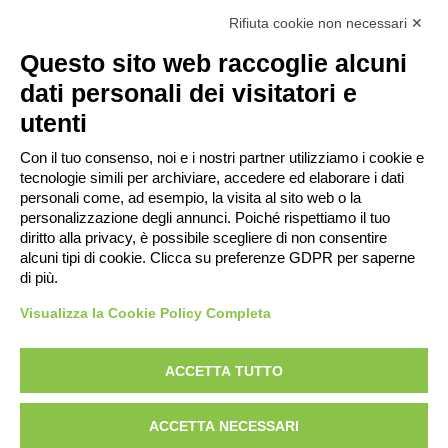
scaffalature porta scatole
Rifiuta cookie non necessari ✕
cantilever
Questo sito web raccoglie alcuni
soppalchi
dati personali dei visitatori e
utenti
Con il tuo consenso, noi e i nostri partner utilizziamo i cookie e
tecnologie simili per archiviare, accedere ed elaborare i dati
Contatti
personali come, ad esempio, la visita al sito web o la
Area riservata
personalizzazione degli annunci. Poiché rispettiamo il tuo
Privacy Policy
diritto alla privacy, è possibile scegliere di non consentire
alcuni tipi di cookie. Clicca su preferenze GDPR per saperne
Whistleblowing
di più.
Disposizioni per lo
smaltimento degli
Visualizza la Cookie Policy Completa
imballaggi
ACCETTA TUTTO
ACCETTA NECESSARI